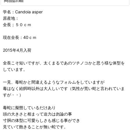
学名：Candoia asper
原産地：
全長；５０ｃｍ
現在全長：40ｃｍ
2015年4月入荷
全長こそ短いですが、太くまるであのツチノコかと思う様な体型を
しています。
一見、毒蛇かと間違えるようなフォルムをしていますが
毒はなく給餌時以外は大人しいです（気性が荒い蛇と言われていま
すが・・）
毒蛇に擬態しているだけあり
頭の大きさと相まって迫力は勿論の事
寸胴の体型に可愛らしさも感じる事ができ
見ていて飽きることが無い蛇です。