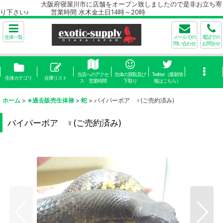
大阪府寝屋川市に店舗をオープン致しましたので是非お立ち寄
り下さい♪ 営業時間 水木金土日14時～20時
生体一覧
メールでの
電話での
問い合わせ
お問合せ
当店へのアクセ
生体の買取及び
Twitter（最新情
生体カテゴリ
在庫リスト
ス 営業時間
下取り
報はこちら）
ホーム
>
※過去販売生体禄
>
蛇
>
バイパーボア ♀(ご売約済み)
バイパーボア ♀(ご売約済み)