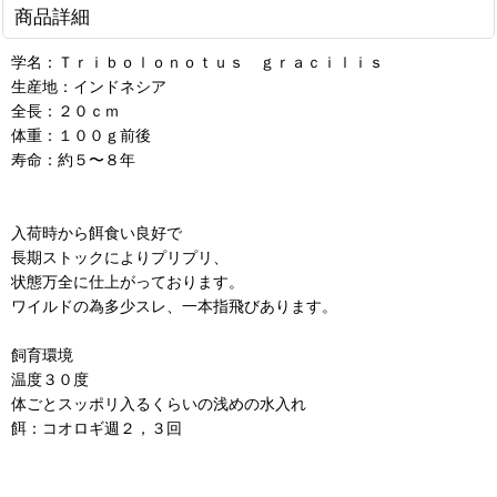
商品詳細
学名：Ｔｒｉｂｏｌｏｎｏｔｕｓ ｇｒａｃｉｌｉｓ
生産地：インドネシア
全長：２０ｃｍ
体重：１００ｇ前後
寿命：約５〜８年
入荷時から餌食い良好で
長期ストックによりプリプリ、
状態万全に仕上がっております。
ワイルドの為多少スレ、一本指飛びあります。
飼育環境
温度３０度
体ごとスッポリ入るくらいの浅めの水入れ
餌：コオロギ週２，３回