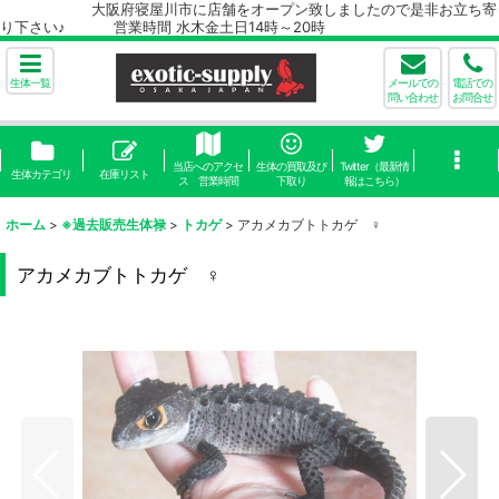
大阪府寝屋川市に店舗をオープン致しましたので是非お立ち寄
り下さい♪ 営業時間 水木金土日14時～20時
生体一覧
メールでの
電話での
問い合わせ
お問合せ
当店へのアクセ
生体の買取及び
Twitter（最新情
生体カテゴリ
在庫リスト
ス 営業時間
下取り
報はこちら）
ホーム
>
※過去販売生体禄
>
トカゲ
>
アカメカブトトカゲ ♀
アカメカブトトカゲ ♀