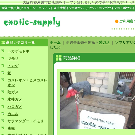
大阪府寝屋川市に店舗をオープン致しましたので是非お立ち寄り下さい♪
大阪で爬虫類(ヒョウモン・ニシアフ）＆中大型インコオウム（ヨウム・コンゴウインコ・ボウシイ
ご利用案
商品カテゴリ一覧
ホーム
｜ ※過去販売生体禄 >
陸ガメ
｜
ソマリアリク
した♪）
トカゲモドキ
商品詳細
ヤモリ
トカゲ
蛇
カメレオン・ヒメカメレ
オン
陸ガメ
水棲ガメ
ハコガメ
カエル
サラマンダー・イモリ
奇虫