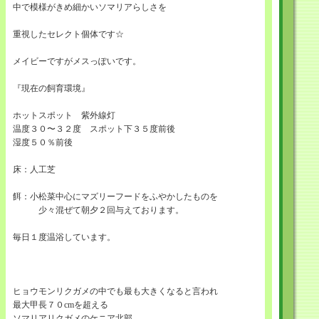
中で模様がきめ細かいソマリアらしさを
重視したセレクト個体です☆
メイビーですがメスっぽいです。
『現在の飼育環境』
ホットスポット 紫外線灯
温度３０〜３２度 スポット下３５度前後
湿度５０％前後
床：人工芝
餌：小松菜中心にマズリーフードをふやかしたものを
少々混ぜて朝夕２回与えております。
毎日１度温浴しています。
ヒョウモンリクガメの中でも最も大きくなると言われ
最大甲長７０cmを超える
ソマリアリクガメのケニア北部