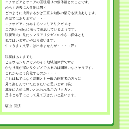
エチオピアとケニアの国境辺りの個体群とのことです。
恐らく過去に入荷例は無く
どのように成長するかは正直未知数の部分も沢山あります。
余談ではありますが・・・
エチオピアに分布するソマリアリクガメは
このRift valleyに沿って生息しているようです。
現状過去に見たソマリアリクガメの小さい個体とも
似てはいますがやはり違います。
中々うまく文章には出来ませんが・・・（汗）
現状はあくまでも
ヒョウモンリクガメのイチ地域個体群ですが
かなり奥が深いリクガメであるのは間違いなさそうです。
これからどう変化するのか・・・
これは私ではなく是非とも一般の飼育者の方々に
見て楽しんでいただきたいと思います（笑）
滅多に入荷は無いと思われるこのリクガメ。
是非とも手にとって見て頂きたいと思います。
駆虫1回済