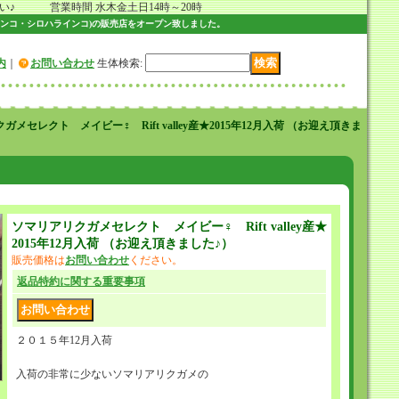
 営業時間 水木金土日14時～20時
ンコ・シロハラインコ)の販売店をオープン致しました。
内
｜
お問い合わせ
生体検索
:
ガメセレクト メイビー♀ Rift valley産★2015年12月入荷 （お迎え頂きま
ソマリアリクガメセレクト メイビー♀ Rift valley産★
2015年12月入荷 （お迎え頂きました♪）
販売価格は
お問い合わせ
ください。
返品特約に関する重要事項
２０１５年12月入荷
入荷の非常に少ないソマリアリクガメの