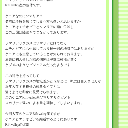
Rift valley産の個体です。
ケニアなのにソマリア？
名前に矛盾を感じてしまう方も多いと思いますが
ケニアはエチオピアとソマリアの南に位置し
この三国は陸続きでつながっております。
ソマリアリクガメはソマリアだけでなく
エチオピアにも生息しており極一部の地域ではありますが
ケニアにも生息していることが知られております。
過去に初入荷した際の個体は甲羅に模様が無く
ケヅメのようなビジュアルだったようです。
この特徴を持ってして
ソマリアリクガメの地域差かどうかとは一概には言えませんが
近年入荷する模様の残るタイプとは
違うような印象に見受けられます。
このケニアRift valley産ソマリアリクガメも
ロカリティ違いによる差を期待してしまいますね。
今回入荷のケニアRift valley産ですが
ケニアとエチオピアを縦断するようにあります
Rift valleyの北部