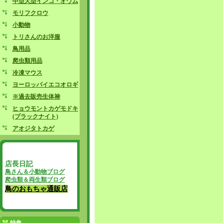
中型大型インコ・オウム
モリフクロウ
小動物
トリさんのお洋服
鳥用品
爬虫類用品
冷凍マウス
ヨーロッパイエコオロギ
※過去販売生体禄
ヒョウモントカゲモドキ
(ブラックナイト)
アオジタトカゲ
店長日記
鳥さん＆小動物ブログ
爬虫類＆両生類ブログ
鳥のおもちゃ通販店