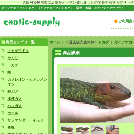
大阪府寝屋川市に店舗をオープン致しましたので是非お立ち寄り下さい♪
ガイアナカイマントカゲ （ギアナカイマントカゲ） 販売 大阪 エキゾチックサプライ
ご利用案
商品カテゴリ一覧
ホーム
｜ ※過去販売生体禄 >
トカゲ
｜
ガイアナカ
トカゲモドキ
商品詳細
ヤモリ
トカゲ
蛇
カメレオン・ヒメカメレ
オン
陸ガメ
水棲ガメ
ハコガメ
カエル
サラマンダー・イモリ
奇虫