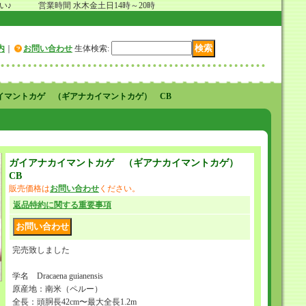
 営業時間 水木金土日14時～20時
内
｜
お問い合わせ
生体検索
:
イマントカゲ （ギアナカイマントカゲ） CB
ガイアナカイマントカゲ （ギアナカイマントカゲ）
CB
販売価格は
お問い合わせ
ください。
返品特約に関する重要事項
完売致しました
学名 Dracaena guianensis
原産地：南米（ペルー）
全長：頭胴長42cm〜最大全長1.2m