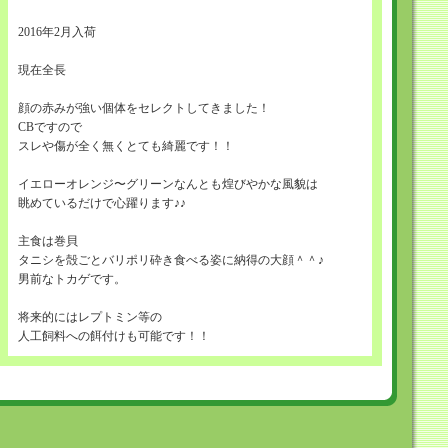
2016年2月入荷
現在全長
顔の赤みが強い個体をセレクトしてきました！
CBですので
スレや傷が全く無くとても綺麗です！！
イエローオレンジ〜グリーンなんとも煌びやかな風貌は
眺めているだけで心躍ります♪♪
主食は巻貝
タニシを殻ごとバリポリ砕き食べる姿に納得の大顔＾＾♪
男前なトカゲです。
将来的にはレプトミン等の
人工飼料への餌付けも可能です！！