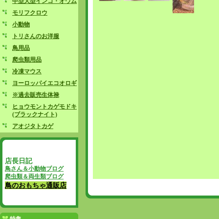
中型大型インコ・オウム
モリフクロウ
小動物
トリさんのお洋服
鳥用品
爬虫類用品
冷凍マウス
ヨーロッパイエコオロギ
※過去販売生体禄
ヒョウモントカゲモドキ
(ブラックナイト)
アオジタトカゲ
店長日記
鳥さん＆小動物ブログ
爬虫類＆両生類ブログ
鳥のおもちゃ通販店