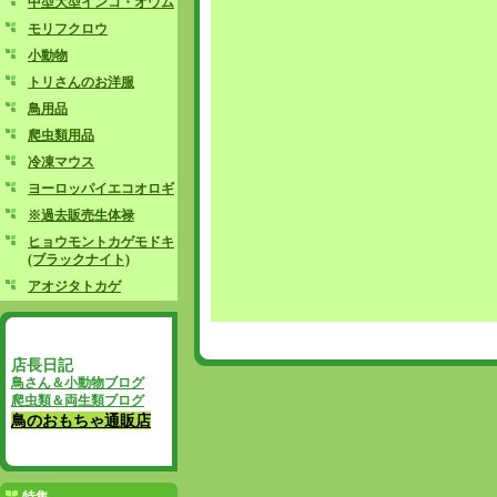
中型大型インコ・オウム
モリフクロウ
小動物
トリさんのお洋服
鳥用品
爬虫類用品
冷凍マウス
ヨーロッパイエコオロギ
※過去販売生体禄
ヒョウモントカゲモドキ
(ブラックナイト)
アオジタトカゲ
店長日記
鳥さん＆小動物ブログ
爬虫類＆両生類ブログ
鳥のおもちゃ通販店