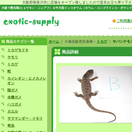
大阪府寝屋川市に店舗をオープン致しましたので是非お立ち寄り下さい♪
大阪で爬虫類(ヒョウモン・ニシアフ）＆中大型インコオウム（ヨウム・コンゴウインコ・ボウシイ
ご利用案
商品カテゴリ一覧
ホーム
｜ ※過去販売生体禄 >
トカゲ
｜
サバンナモ
トカゲモドキ
商品詳細
ヤモリ
トカゲ
蛇
カメレオン・ヒメカメレ
オン
陸ガメ
水棲ガメ
ハコガメ
カエル
サラマンダー・イモリ
奇虫