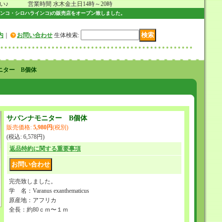
 営業時間 水木金土日14時～20時
ンコ・シロハラインコ)の販売店をオープン致しました。
内
｜
お問い合わせ
生体検索
:
ニター B個体
サバンナモニター B個体
販売価格
:
5,980円
(税別)
(税込
:
6,578円
)
返品特約に関する重要事項
完売致しました。
学 名：Varanus exanthematicus
原産地：アフリカ
全長：約80ｃｍ〜１ｍ