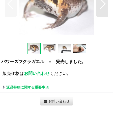
パワーズフクラガエル ♀ 完売しました。
販売価格は
お問い合わせ
ください。
返品特約に関する重要事項
お問い合わせ