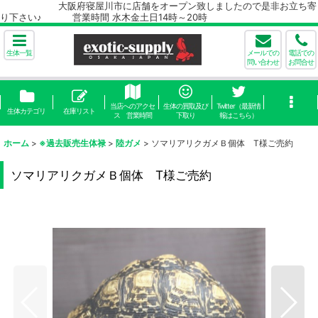
大阪府寝屋川市に店舗をオープン致しましたので是非お立ち寄
り下さい♪ 営業時間 水木金土日14時～20時
生体一覧
メールでの
電話での
問い合わせ
お問合せ
当店へのアクセ
生体の買取及び
Twitter（最新情
生体カテゴリ
在庫リスト
ス 営業時間
下取り
報はこちら）
ホーム
>
※過去販売生体禄
>
陸ガメ
>
ソマリアリクガメＢ個体 T様ご売約
ソマリアリクガメＢ個体 T様ご売約