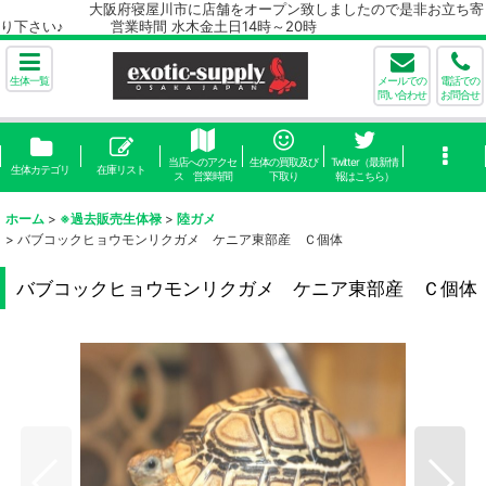
大阪府寝屋川市に店舗をオープン致しましたので是非お立ち寄
り下さい♪ 営業時間 水木金土日14時～20時
生体一覧
メールでの
電話での
問い合わせ
お問合せ
当店へのアクセ
生体の買取及び
Twitter（最新情
生体カテゴリ
在庫リスト
ス 営業時間
下取り
報はこちら）
ホーム
>
※過去販売生体禄
>
陸ガメ
>
バブコックヒョウモンリクガメ ケニア東部産 Ｃ個体
バブコックヒョウモンリクガメ ケニア東部産 Ｃ個体