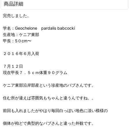
商品詳細
完売しました。
学名：Geochelone pardalis babcocki
生産地：ケニア東部
甲長：5０cm〜
２０１６年６月入荷
７月１２日
現在甲長７．５ｃｍ体重９０グラム
ケニア東部沿岸部産という珍産地のバブさんです。
住む所が違えば雰囲気もちゃんと違うんですね。。
前回も入れましたがやはり毎回白っぽい地色に淡い模様の
個体が殆どで典型的なバブさんと違った外観です。