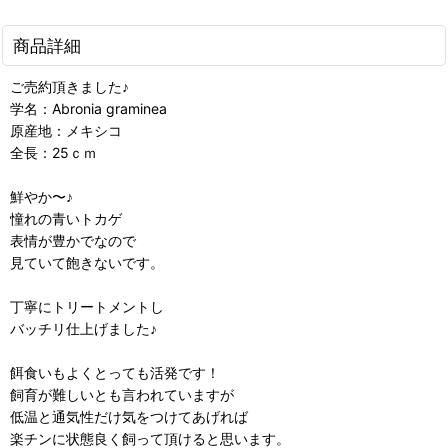
商品詳細
ご売約頂きました♪
学名：Abronia graminea
原産地：メキシコ
全長：25ｃｍ
鮮やか〜♪
憧れの青いトカゲ
表情が豊かでなので
見ていて飽きないです。
丁寧にトリートメントし
バッチリ仕上げました♪
餌食いもよくとっても活発です！
飼育が難しいとも言われていますが
低温と通気性だけ気をつけてあげれば
楽チンに状態良く飼って頂けると思います。