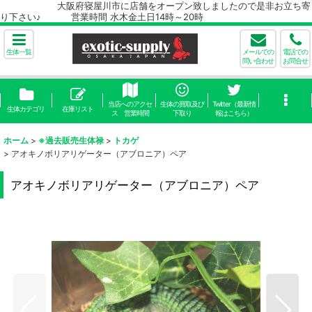
大阪府寝屋川市に店舗をオープン致しましたので是非お立ち寄
り下さい♪ 営業時間 水木金土日14時～20時
生体一覧
メールでの
電話での
問い合わせ
お問合せ
当店へのアクセ
生体の買取及び
Twitter（最新情
生体カテゴリ
在庫リスト
ス 営業時間
下取り
報はこちら）
ホーム
>
※過去販売生体禄
>
トカゲ
>
アオキノボリアリゲーター（アブロニア）ペア
アオキノボリアリゲーター（アブロニア）ペア