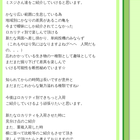
ミスジさん達をご紹介していけると思います。
かなり広い範囲に生息している為
地域別にかなりの差異があるこの亀を
今まで曖昧にしか紹介されてこなかった
ロカリティ別で楽しんで頂ける
新たな局面へ差し掛かり、単純投機のみならず
（これもやはり気にはなりますよねグヘヘ 人間だも
の。。。）
忘れかかっている生き物の一種類として趣味としても
まだまだ掘り下げて差異を楽しんで
いける可能性を断然秘めています☆
知られてからの時間は長いですが意外と
まだまだこれからな魅力溢れる種類ですね♪
今後はロカリティ別できちっと入荷
ご紹介していけるよう頑張りたいと思います。
新たなロカリティを入荷させた時に
見分け点のご紹介
また、重複入荷した時
横に並べて比較等のご紹介もさせて頂き
楽しんで頂けたらと考えておりますので