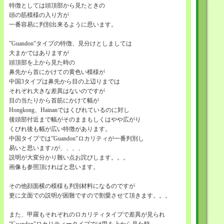
特徴としては頭頂部から見たときの
頭の筋模様の入り方が
一番容易に判別出来るように思います。
”Guandon”タイプの特徴、見分けとしましては
大まかではありますが
頭頂部を上から見た時の
鼻先から首にかけての黄色い模様が
中国3タイプは鼻先から目の上辺りまでは
それぞれ大きな差異はないのですが
目の当たりから首筋にかけて幅が
Hongkong、Hainanではくびれているのに対し
後頭部付近まで幅がそのままもしくはやや広がり
くびれ後も幅が広い特徴があります。
中国タイプでは”Guandon"ロカリティが一番判別し
易いと思います♪が、、、、
説明が大変分かり難い点お詫びします。。。
画像も参照頂ければと思います。
その他顔面横の模様も判別材料になるのですが
更に文面での説明が困難ですので割愛させて頂きます。。。
また、甲羅もそれぞれのロカリティタイプで差異が見られ