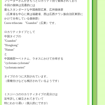
ブリーダーさんがきちっとロカリティ別で繁殖されており
今回の個体は流通的には
最もスタンダードな中国南部広東、広州個体群
（広東省を中心に東は福建省、西は広西チワン族自治区東部に
かけて分布している個体群）
Cuora trifasciata ”Guandon”（広東）です。
ロカリティタイプとして
中国タイプの
”Guandon"
”Hongkong"
”Hainan"
と
中国南部〜ベトナム、ラオスにかけて分布する
"cyclornata cyclornata"
"cyclornata meieri"
タイプの５つに大別されています。
（亜種分けなども検討されているようです）
ミスジハコのロカリティタイプの見分けは
近年詳しく確立されてきていて
特にわかり易い（個人的にですが）