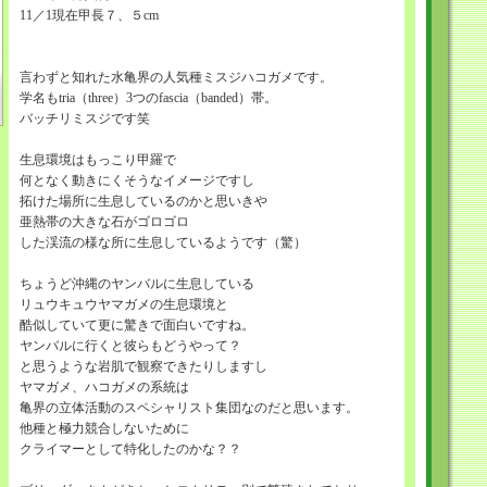
11／1現在甲長７、５cm
言わずと知れた水亀界の人気種ミスジハコガメです。
学名もtria（three）3つのfascia（banded）帯。
バッチリミスジです笑
生息環境はもっこり甲羅で
何となく動きにくそうなイメージですし
拓けた場所に生息しているのかと思いきや
亜熱帯の大きな石がゴロゴロ
した渓流の様な所に生息しているようです（驚）
ちょうど沖縄のヤンバルに生息している
リュウキュウヤマガメの生息環境と
酷似していて更に驚きで面白いですね。
ヤンバルに行くと彼らもどうやって？
と思うような岩肌で観察できたりしますし
ヤマガメ、ハコガメの系統は
亀界の立体活動のスペシャリスト集団なのだと思います。
他種と極力競合しないために
クライマーとして特化したのかな？？