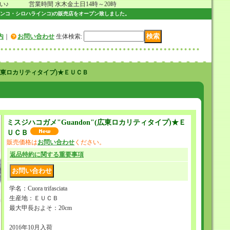
 営業時間 水木金土日14時～20時
ンコ・シロハラインコ)の販売店をオープン致しました。
内
｜
お問い合わせ
生体検索
:
(広東ロカリティタイプ)★ＥＵＣＢ
ミスジハコガメ"Guandon"(広東ロカリティタイプ)★Ｅ
ＵＣＢ
販売価格は
お問い合わせ
ください。
返品特約に関する重要事項
学名：Cuora trifasciata
生産地：ＥＵＣＢ
最大甲長およそ：20cm
2016年10月入荷