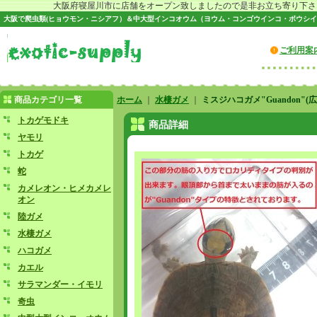
大阪府寝屋川市に店舗をオープン致しましたので是非お立ち寄り下さい♪
大阪で爬虫類(ヒョウモン・ニシアフ）＆中大型インコオウム（ヨウム・コンゴウインコ・ボウシイ
ご利用案
商品カテゴリ一覧
ホーム
｜
水棲ガメ
｜
ミスジハコガメ"Guandon"
トカゲモドキ
商品詳細
ヤモリ
トカゲ
蛇
カメレオン・ヒメカメレ
オン
陸ガメ
水棲ガメ
ハコガメ
カエル
サラマンダー・イモリ
奇虫