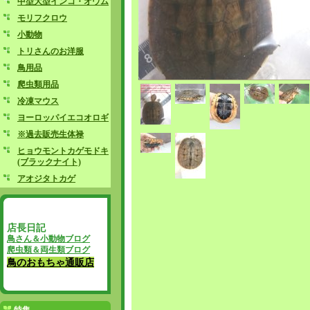
中型大型インコ・オウム
モリフクロウ
小動物
トリさんのお洋服
鳥用品
爬虫類用品
冷凍マウス
ヨーロッパイエコオロギ
※過去販売生体禄
ヒョウモントカゲモドキ
(ブラックナイト)
アオジタトカゲ
店長日記
鳥さん＆小動物ブログ
爬虫類＆両生類ブログ
鳥のおもちゃ通販店