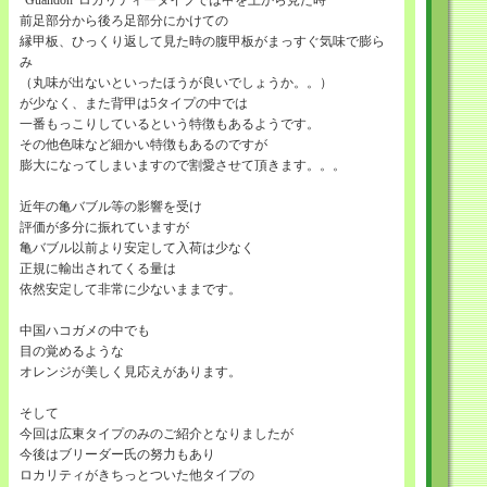
”Guandon"ロカリティータイプでは甲を上から見た時
前足部分から後ろ足部分にかけての
縁甲板、ひっくり返して見た時の腹甲板がまっすぐ気味で膨ら
み
（丸味が出ないといったほうが良いでしょうか。。）
が少なく、また背甲は5タイプの中では
一番もっこりしているという特徴もあるようです。
その他色味など細かい特徴もあるのですが
膨大になってしまいますので割愛させて頂きます。。。
近年の亀バブル等の影響を受け
評価が多分に振れていますが
亀バブル以前より安定して入荷は少なく
正規に輸出されてくる量は
依然安定して非常に少ないままです。
中国ハコガメの中でも
目の覚めるような
オレンジが美しく見応えがあります。
そして
今回は広東タイプのみのご紹介となりましたが
今後はブリーダー氏の努力もあり
ロカリティがきちっとついた他タイプの