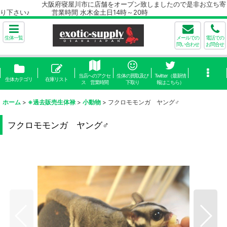
大阪府寝屋川市に店舗をオープン致しましたので是非お立ち寄
り下さい♪ 営業時間 水木金土日14時～20時
生体一覧
メールでの
電話での
問い合わせ
お問合せ
当店へのアクセ
生体の買取及び
Twitter（最新情
生体カテゴリ
在庫リスト
ス 営業時間
下取り
報はこちら）
ホーム
>
※過去販売生体禄
>
小動物
>
フクロモモンガ ヤング♂
フクロモモンガ ヤング♂