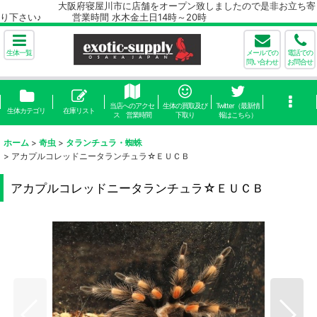
大阪府寝屋川市に店舗をオープン致しましたので是非お立ち寄
り下さい♪ 営業時間 水木金土日14時～20時
生体一覧
メールでの
電話での
問い合わせ
お問合せ
当店へのアクセ
生体の買取及び
Twitter（最新情
生体カテゴリ
在庫リスト
ス 営業時間
下取り
報はこちら）
ホーム
>
奇虫
>
タランチュラ・蜘蛛
>
アカプルコレッドニータランチュラ☆ＥＵＣＢ
アカプルコレッドニータランチュラ☆ＥＵＣＢ