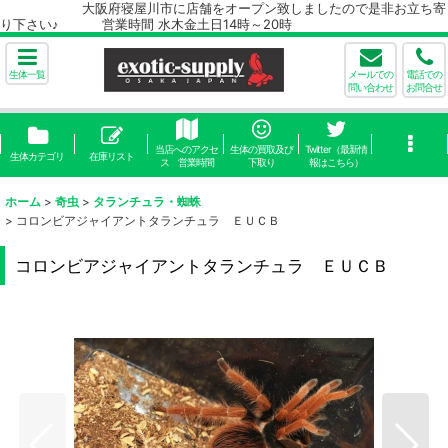
大阪府寝屋川市に店舗をオープン致しましたので是非お立ち寄
り下さい♪ 営業時間 水木金土日14時～20時
生体一覧
メールでの
電話での
問い合わせ
お問合せ
当店へのアクセ
生体の買取及び
Twitter（最新情
生体カテゴリ
在庫リスト
ス 営業時間
下取り
報はこちら）
ホーム
>
奇虫
>
タランチュラ・蜘蛛
>
コロンビアジャイアントタランチュラ ＥＵＣＢ
コロンビアジャイアントタランチュラ ＥＵＣＢ