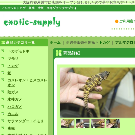
大阪府寝屋川市に店舗をオープン致しましたので是非お立ち寄り下さい♪
アルマジロトカゲ 販売 大阪 エキゾチックサプライ
ご利用案
商品カテゴリ一覧
ホーム
｜ ※過去販売生体禄 >
トカゲ
｜
アルマジロ
トカゲモドキ
商品詳細
ヤモリ
トカゲ
蛇
カメレオン・ヒメカメレ
オン
陸ガメ
水棲ガメ
ハコガメ
カエル
サラマンダー・イモリ
奇虫