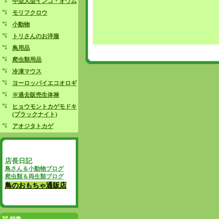
中型大型インコ・オウム
モリフクロウ
小動物
トリさんのお洋服
鳥用品
爬虫類用品
冷凍マウス
ヨーロッパイエコオロギ
※過去販売生体禄
ヒョウモントカゲモドキ
(ブラックナイト)
アオジタトカゲ
店長日記
鳥さん＆小動物ブログ
爬虫類＆両生類ブログ
鳥のおもちゃ通販店