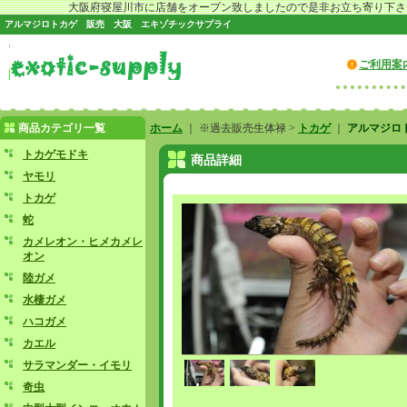
大阪府寝屋川市に店舗をオープン致しましたので是非お立ち寄り下さい♪
アルマジロトカゲ 販売 大阪 エキゾチックサプライ
ご利用案
商品カテゴリ一覧
ホーム
｜ ※過去販売生体禄 >
トカゲ
｜
アルマジロ
トカゲモドキ
商品詳細
ヤモリ
トカゲ
蛇
カメレオン・ヒメカメレ
オン
陸ガメ
水棲ガメ
ハコガメ
カエル
サラマンダー・イモリ
奇虫