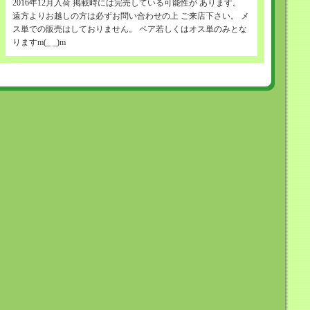
2016年12月入荷 掲載時には完売している可能性が あります。
遠方よりお越しの方は必ずお問い合わせの上 ご来店下さい。 メ
ス単での販売はしておりません。 ペア若しくはオス単のみとな
りますm(_ _)m