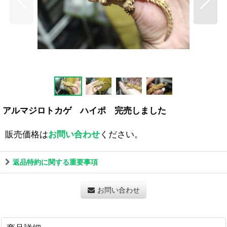
アルマジロトカゲ ハイポ 完売しました
販売価格は
お問い合わせ
ください。
返品特約に関する重要事項
お問い合わせ