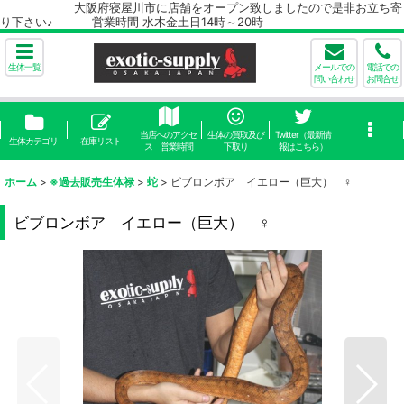
大阪府寝屋川市に店舗をオープン致しましたので是非お立ち寄
り下さい♪ 営業時間 水木金土日14時～20時
生体一覧
メールでの
電話での
問い合わせ
お問合せ
当店へのアクセ
生体の買取及び
Twitter（最新情
生体カテゴリ
在庫リスト
ス 営業時間
下取り
報はこちら）
ホーム
>
※過去販売生体禄
>
蛇
>
ビブロンボア イエロー（巨大） ♀
ビブロンボア イエロー（巨大） ♀