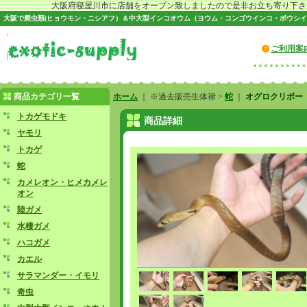
大阪府寝屋川市に店舗をオープン致しましたので是非お立ち寄り下さい♪
大阪で爬虫類(ヒョウモン・ニシアフ）＆中大型インコオウム（ヨウム・コンゴウインコ・ボウシイ
ご利用案
商品カテゴリ一覧
ホーム
｜ ※過去販売生体禄 >
蛇
｜
オグロクリボー
トカゲモドキ
商品詳細
ヤモリ
トカゲ
蛇
カメレオン・ヒメカメレ
オン
陸ガメ
水棲ガメ
ハコガメ
カエル
サラマンダー・イモリ
奇虫