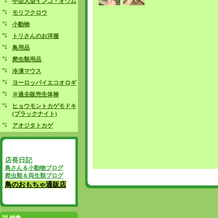
中型大型インコ・オウム
モリフクロウ
小動物
トリさんのお洋服
鳥用品
爬虫類用品
冷凍マウス
ヨーロッパイエコオロギ
※過去販売生体禄
ヒョウモントカゲモドキ
(ブラックナイト)
アオジタトカゲ
店長日記
鳥さん＆小動物ブログ
爬虫類＆両生類ブログ
鳥のおもちゃ通販店