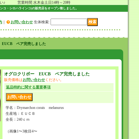
 営業時間 水木金土日14時～20時
ンコ・シロハラインコ)の販売店をオープン致しました。
内
｜
お問い合わせ
生体検索
:
 EUCB ペア完売しました
オグロクリボー EUCB ペア完売しました
販売価格は
お問い合わせ
ください。
返品特約に関する重要事項
学名：Drymarchon corais melanurus
生産地：ＥＵＣＢ
全長：240ｃｍ
（画像1〜3枚目4〜