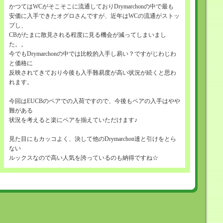
かつてはWCがそこそこに流通しておりDrymarchonの中で最も
安価に入手できたオグロさんですが、近年はWCの流通がストッ
プし、
CBがたまに散見される程度に見る機会が減ってしまいまし
た。。
今でもDrymarchonの中では比較的入手し易い？ですがじわじわ
と価格に
反映されてきており今後も入手難易度が高い状況が続くと思わ
れます。
今回はEUCBのペアでの入荷ですので、今後もペアの入手はやや
難がある
状況を考えると楽にペアを揃えていただけます♪
見た目にもカッコよく、決して他のDrymarchon達と引けをとら
ない
ルックスなので高い人気を誇っているのも納得ですね☆