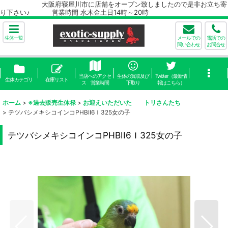
大阪府寝屋川市に店舗をオープン致しましたので是非お立ち寄
り下さい♪ 営業時間 水木金土日14時～20時
生体一覧
メールでの
電話での
問い合わせ
お問合せ
当店へのアクセ
生体の買取及び
Twitter（最新情
生体カテゴリ
在庫リスト
ス 営業時間
下取り
報はこちら）
ホーム
>
※過去販売生体禄
>
お迎えいただいた トリさんたち
>
テツバシメキシコインコPHBII6Ｉ325女の子
テツバシメキシコインコPHBII6Ｉ325女の子