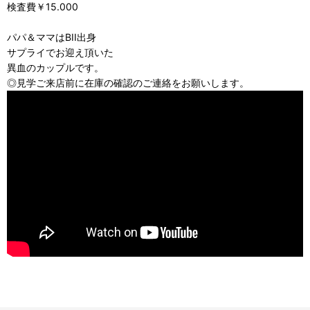
検査費￥15.000
パパ＆ママはBII出身
サプライでお迎え頂いた
異血のカップルです。
◎見学ご来店前に在庫の確認のご連絡をお願いします。