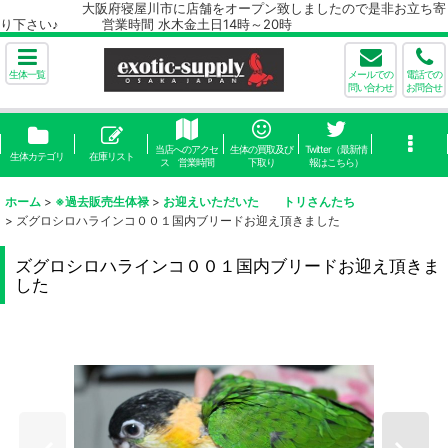
大阪府寝屋川市に店舗をオープン致しましたので是非お立ち寄
り下さい♪ 営業時間 水木金土日14時～20時
生体一覧
メールでの
電話での
問い合わせ
お問合せ
当店へのアクセ
生体の買取及び
Twitter（最新情
生体カテゴリ
在庫リスト
ス 営業時間
下取り
報はこちら）
ホーム
>
※過去販売生体禄
>
お迎えいただいた トリさんたち
>
ズグロシロハラインコ００１国内ブリードお迎え頂きました
ズグロシロハラインコ００１国内ブリードお迎え頂きま
した