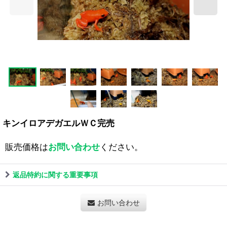
キンイロアデガエルＷＣ完売
販売価格は
お問い合わせ
ください。
返品特約に関する重要事項
お問い合わせ