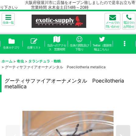
大阪府寝屋川市に店舗をオープン致しましたので是非お立ち寄
り下さい♪ 営業時間 水木金土日14時～20時
生体一覧
メールでの
電話での
問い合わせ
お問合せ
当店へのアクセ
生体の買取及び
Twitter（最新情
生体カテゴリ
在庫リスト
ス 営業時間
下取り
報はこちら）
ホーム
>
奇虫
>
タランチュラ・蜘蛛
>
グーティサファイアオーナメンタル Poecilotheria metallica
グーティサファイアオーナメンタル Poecilotheria
metallica