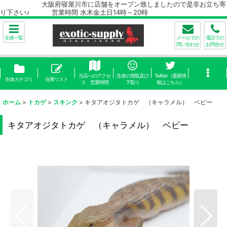
大阪府寝屋川市に店舗をオープン致しましたので是非お立ち寄
り下さい♪ 営業時間 水木金土日14時～20時
生体一覧
メールでの
電話での
問い合わせ
お問合せ
当店へのアクセ
生体の買取及び
Twitter（最新情
生体カテゴリ
在庫リスト
ス 営業時間
下取り
報はこちら）
ホーム
>
トカゲ
>
スキンク
>
キタアオジタトカゲ （キャラメル） ベビー
キタアオジタトカゲ （キャラメル） ベビー