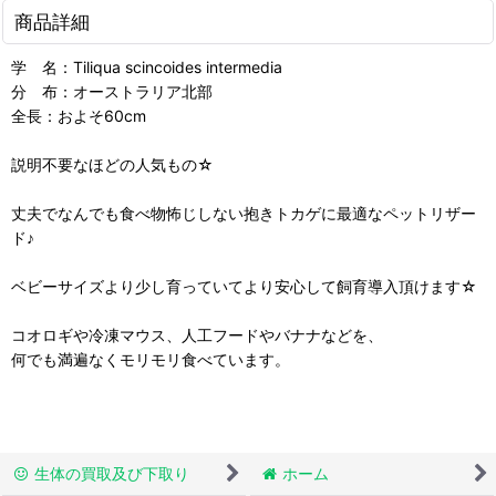
商品詳細
学 名：Tiliqua scincoides intermedia
分 布：オーストラリア北部
全長：およそ60cm
説明不要なほどの人気もの☆
丈夫でなんでも食べ物怖じしない抱きトカゲに最適なペットリザー
ド♪
ベビーサイズより少し育っていてより安心して飼育導入頂けます☆
コオロギや冷凍マウス、人工フードやバナナなどを、
何でも満遍なくモリモリ食べています。
生体の買取及び下取り
ホーム