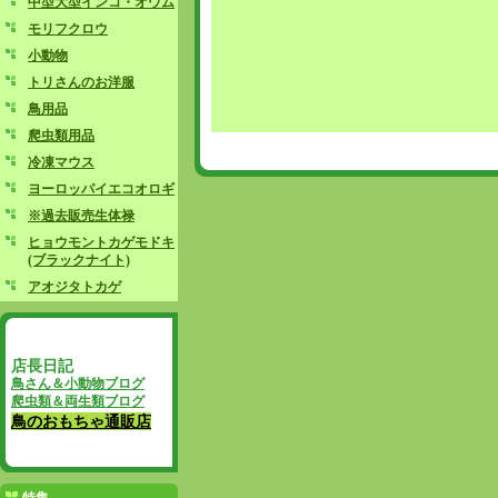
中型大型インコ・オウム
モリフクロウ
小動物
トリさんのお洋服
鳥用品
爬虫類用品
冷凍マウス
ヨーロッパイエコオロギ
※過去販売生体禄
ヒョウモントカゲモドキ
(ブラックナイト)
アオジタトカゲ
店長日記
鳥さん＆小動物ブログ
爬虫類＆両生類ブログ
鳥のおもちゃ通販店