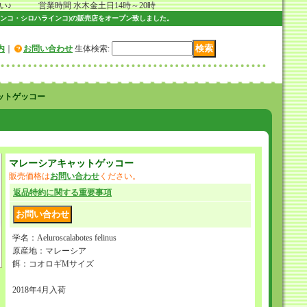
 営業時間 水木金土日14時～20時
ンコ・シロハラインコ)の販売店をオープン致しました。
内
｜
お問い合わせ
生体検索
:
ャットゲッコー
マレーシアキャットゲッコー
販売価格は
お問い合わせ
ください。
返品特約に関する重要事項
学名：Aeluroscalabotes felinus
原産地：マレーシア
餌：コオロギMサイズ
2018年4月入荷