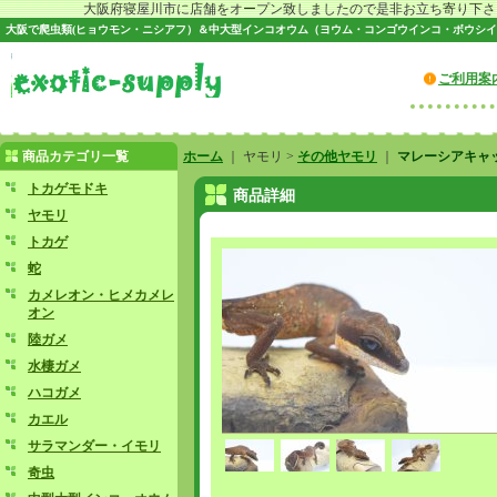
大阪府寝屋川市に店舗をオープン致しましたので是非お立ち寄り下さい♪
大阪で爬虫類(ヒョウモン・ニシアフ）＆中大型インコオウム（ヨウム・コンゴウインコ・ボウシイ
ご利用案
商品カテゴリ一覧
ホーム
｜ ヤモリ >
その他ヤモリ
｜
マレーシアキ
トカゲモドキ
商品詳細
ヤモリ
トカゲ
蛇
カメレオン・ヒメカメレ
オン
陸ガメ
水棲ガメ
ハコガメ
カエル
サラマンダー・イモリ
奇虫