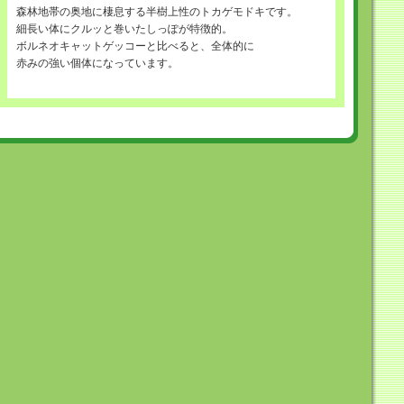
森林地帯の奥地に棲息する半樹上性のトカゲモドキです。
細長い体にクルッと巻いたしっぽが特徴的。
ボルネオキャットゲッコーと比べると、全体的に
赤みの強い個体になっています。