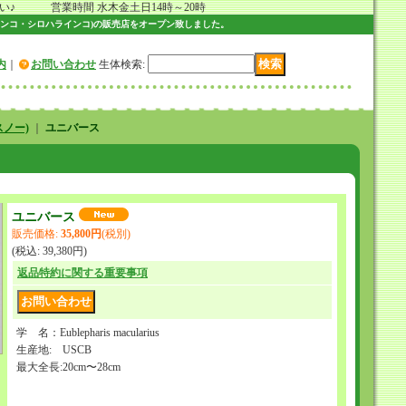
 営業時間 水木金土日14時～20時
ンコ・シロハラインコ)の販売店をオープン致しました。
内
｜
お問い合わせ
生体検索
:
ノー)
｜
ユニバース
ユニバース
販売価格
:
35,800円
(税別)
(税込
:
39,380円
)
返品特約に関する重要事項
学 名：Eublepharis macularius
生産地: USCB
最大全長:20cm〜28cm