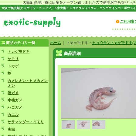
大阪府寝屋川市に店舗をオープン致しましたので是非お立ち寄り下さい♪
大阪で爬虫類(ヒョウモン・ニシアフ）＆中大型インコオウム（ヨウム・コンゴウインコ・ボウシイ
ご利用案
商品カテゴリ一覧
ホーム
｜ トカゲモドキ >
ヒョウモントカゲモドキ(ス
トカゲモドキ
商品詳細
ヤモリ
トカゲ
蛇
カメレオン・ヒメカメレ
オン
陸ガメ
水棲ガメ
ハコガメ
カエル
サラマンダー・イモリ
奇虫