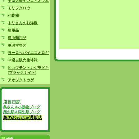
中型大型インコ・オウム
モリフクロウ
小動物
トリさんのお洋服
鳥用品
爬虫類用品
冷凍マウス
ヨーロッパイエコオロギ
※過去販売生体禄
ヒョウモントカゲモドキ
(ブラックナイト)
アオジタトカゲ
店長日記
鳥さん＆小動物ブログ
爬虫類＆両生類ブログ
鳥のおもちゃ通販店