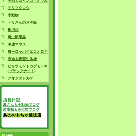
中型大型インコ・オウム
モリフクロウ
小動物
トリさんのお洋服
鳥用品
爬虫類用品
冷凍マウス
ヨーロッパイエコオロギ
※過去販売生体禄
ヒョウモントカゲモドキ
(ブラックナイト)
アオジタトカゲ
店長日記
鳥さん＆小動物ブログ
爬虫類＆両生類ブログ
鳥のおもちゃ通販店