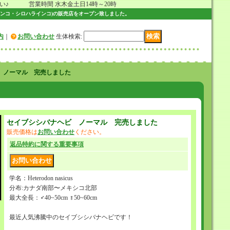
 営業時間 水木金土日14時～20時
ンコ・シロハラインコ)の販売店をオープン致しました。
内
｜
お問い合わせ
生体検索
:
 ノーマル 完売しました
セイブシシバナヘビ ノーマル 完売しました
販売価格は
お問い合わせ
ください。
返品特約に関する重要事項
学名：Heterodon nasicus
分布:カナダ南部〜メキシコ北部
最大全長：♂40~50cm ♀50~60cm
最近人気沸騰中のセイブシシバナヘビです！