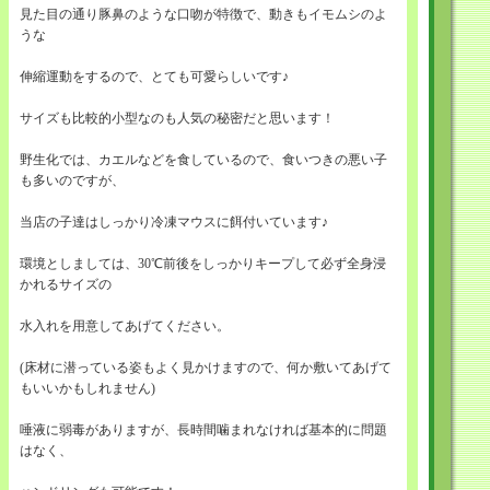
見た目の通り豚鼻のような口吻が特徴で、動きもイモムシのよ
うな
伸縮運動をするので、とても可愛らしいです♪
サイズも比較的小型なのも人気の秘密だと思います！
野生化では、カエルなどを食しているので、食いつきの悪い子
も多いのですが、
当店の子達はしっかり冷凍マウスに餌付いています♪
環境としましては、30℃前後をしっかりキープして必ず全身浸
かれるサイズの
水入れを用意してあげてください。
(床材に潜っている姿もよく見かけますので、何か敷いてあげて
もいいかもしれません)
唾液に弱毒がありますが、長時間噛まれなければ基本的に問題
はなく、