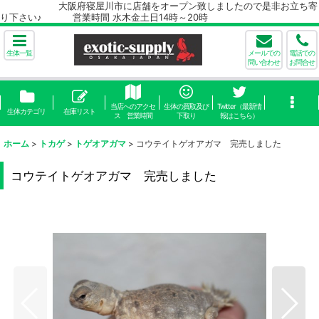
大阪府寝屋川市に店舗をオープン致しましたので是非お立ち寄
り下さい♪ 営業時間 水木金土日14時～20時
生体一覧
メールでの
電話での
問い合わせ
お問合せ
当店へのアクセ
生体の買取及び
Twitter（最新情
生体カテゴリ
在庫リスト
ス 営業時間
下取り
報はこちら）
ホーム
>
トカゲ
>
トゲオアガマ
>
コウテイトゲオアガマ 完売しました
コウテイトゲオアガマ 完売しました