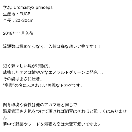
学名: Uromastyx princeps
生産地：EUCB
全長：20-30cm
2018年11月入荷
流通数は極めて少なく、入荷は稀な超レア物です！！！
短く棘々しい尾が特徴的。
成熟したオスは鮮やかなエメラルドグリーンに発色し、
その姿はまさに圧巻。
"皇帝”の名にふさわしい美麗なトカゲです。
飼育環境や食性は他のアガマ達と同じで
温度管理さえ気をつけて頂ければ飼育はそれほど難しくはありませ
ん。
夢中で野菜やフードを頬張る姿は大変可愛いですよ♪