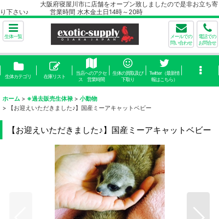
大阪府寝屋川市に店舗をオープン致しましたので是非お立ち寄
り下さい♪ 営業時間 水木金土日14時～20時
生体一覧
メールでの
電話での
問い合わせ
お問合せ
当店へのアクセ
生体の買取及び
Twitter（最新情
生体カテゴリ
在庫リスト
ス 営業時間
下取り
報はこちら）
ホーム
>
※過去販売生体禄
>
小動物
>
【お迎えいただきました♪】国産ミーアキャットベビー
【お迎えいただきました♪】国産ミーアキャットベビー