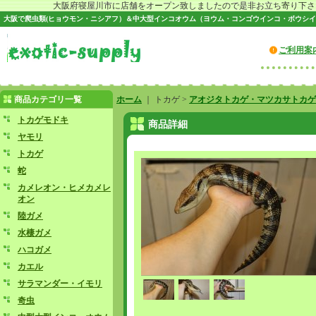
大阪府寝屋川市に店舗をオープン致しましたので是非お立ち寄り下さい♪
大阪で爬虫類(ヒョウモン・ニシアフ）＆中大型インコオウム（ヨウム・コンゴウインコ・ボウシイ
ご利用案
商品カテゴリ一覧
ホーム
｜ トカゲ >
アオジタトカゲ・マツカサトカゲ
トカゲモドキ
商品詳細
ヤモリ
トカゲ
蛇
カメレオン・ヒメカメレ
オン
陸ガメ
水棲ガメ
ハコガメ
カエル
サラマンダー・イモリ
奇虫