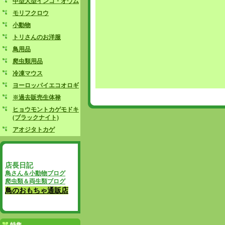
中型大型インコ・オウム
モリフクロウ
小動物
トリさんのお洋服
鳥用品
爬虫類用品
冷凍マウス
ヨーロッパイエコオロギ
※過去販売生体禄
ヒョウモントカゲモドキ
(ブラックナイト)
アオジタトカゲ
店長日記
鳥さん＆小動物ブログ
爬虫類＆両生類ブログ
鳥のおもちゃ通販店