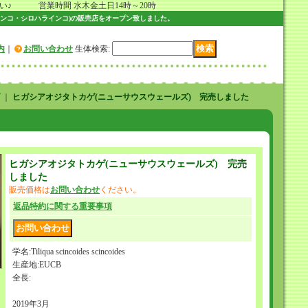
 営業時間 水木金土日14時～20時
ンコ・シロハラインコ)の販売店をオープン致しました。
内
｜
お問い合わせ
生体検索
:
｜
ヒガシアオジタトカゲ(ニューサウスウェールズ) 完売しました
ヒガシアオジタトカゲ(ニューサウスウェールズ) 完売
しました
販売価格は
お問い合わせ
ください。
返品特約に関する重要事項
学名:Tiliqua scincoides scincoides
生産地:EUCB
全長:
2019年3月