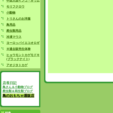
中型大型インコ・オウム
モリフクロウ
小動物
トリさんのお洋服
鳥用品
爬虫類用品
冷凍マウス
ヨーロッパイエコオロギ
※過去販売生体禄
ヒョウモントカゲモドキ
(ブラックナイト)
アオジタトカゲ
店長日記
鳥さん＆小動物ブログ
爬虫類＆両生類ブログ
鳥のおもちゃ通販店