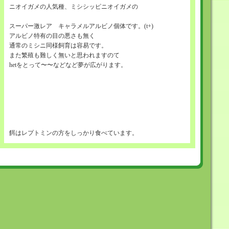
ニオイガメの人気種、ミシシッピニオイガメの
スーパー激レア キャラメルアルビノ個体です。(t+)
アルビノ特有の目の悪さも無く
通常のミシニ同様飼育は容易です。
また繁殖も難しく無いと思われますのて
hetをとって〜〜などなど夢が広がります。
餌はレプトミンの方をしっかり食べています。