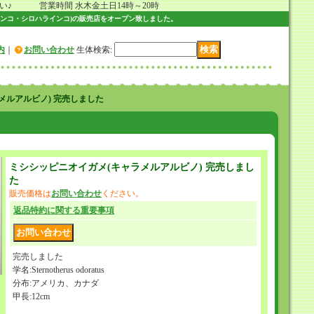
 営業時間 水木金土日14時～20時
ンコ・シロハラインコ)の販売店をオープン致しました。
内
｜
お問い合わせ
生体検索
:
メルアルビノ) 完売しました
ミシシッピニオイガメ(キャラメルアルビノ) 完売しまし
た
販売価格は
お問い合わせ
ください。
返品特約に関する重要事項
完売しました
学名:Sternotherus odoratus
分布:アメリカ、カナダ
甲長:12cm