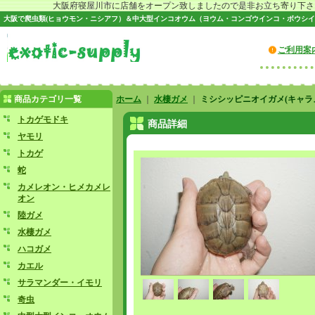
大阪府寝屋川市に店舗をオープン致しましたので是非お立ち寄り下さい♪
大阪で爬虫類(ヒョウモン・ニシアフ）＆中大型インコオウム（ヨウム・コンゴウインコ・ボウシイ
ご利用案
商品カテゴリ一覧
ホーム
｜
水棲ガメ
｜
ミシシッピニオイガメ(キャラ
トカゲモドキ
商品詳細
ヤモリ
トカゲ
蛇
カメレオン・ヒメカメレ
オン
陸ガメ
水棲ガメ
ハコガメ
カエル
サラマンダー・イモリ
奇虫