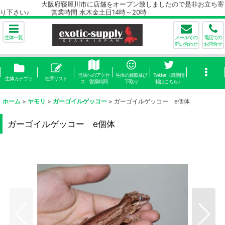
大阪府寝屋川市に店舗をオープン致しましたので是非お立ち寄
り下さい♪ 営業時間 水木金土日14時～20時
生体一覧
メールでの
電話での
問い合わせ
お問合せ
当店へのアクセ
生体の買取及び
Twitter（最新情
生体カテゴリ
在庫リスト
ス 営業時間
下取り
報はこちら）
ホーム
>
ヤモリ
>
ガーゴイルゲッコー
>
ガーゴイルゲッコー e個体
ガーゴイルゲッコー e個体