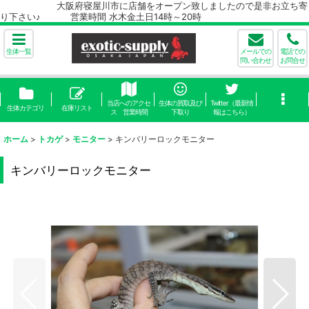
大阪府寝屋川市に店舗をオープン致しましたので是非お立ち寄
り下さい♪ 営業時間 水木金土日14時～20時
生体一覧
メールでの
電話での
問い合わせ
お問合せ
当店へのアクセ
生体の買取及び
Twitter（最新情
生体カテゴリ
在庫リスト
ス 営業時間
下取り
報はこちら）
ホーム
>
トカゲ
>
モニター
>
キンバリーロックモニター
キンバリーロックモニター