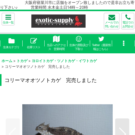
大阪府寝屋川市に店舗をオープン致しましたので是非お立ち寄
り下さい♪ 営業時間 水木金土日14時～20時
生体一覧
メールでの
電話での
問い合わせ
お問合せ
当店へのアクセ
生体の買取及び
Twitter（最新情
生体カテゴリ
在庫リスト
ス 営業時間
下取り
報はこちら）
ホーム
>
トカゲ
>
ヨロイトカゲ・ツノトカゲ・イワトカゲ
>
コリーマオオツノトカゲ 完売しました
コリーマオオツノトカゲ 完売しました