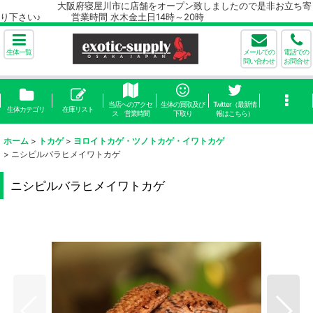
大阪府寝屋川市に店舗をオープン致しましたので是非お立ち寄
り下さい♪ 営業時間 水木金土日14時～20時
生体一覧
メールでの
電話での
問い合わせ
お問合せ
当店へのアクセ
生体の買取及び
Twitter（最新情
生体カテゴリ
在庫リスト
ス 営業時間
下取り
報はこちら）
ホーム
>
トカゲ
>
ヨロイトカゲ・ツノトカゲ・イワトカゲ
>
ニシピルバラヒメイワトカゲ
ニシピルバラヒメイワトカゲ