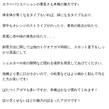
カラーバリエーションの豊富さも本種の魅力です♪
体全体が青くなるタイプもいれば、緑になるタイプもおり、
背中もオレンジのストライプがのったり、黄色の斑点が出たり、
尻尾に赤や緑の発色が出たり、、、
飼育方法に関しては他のトゲオアガマ同様に、スポット直下をしっ
かり高温にして、
シェルターや岩の隙間など隠れる場所を用意してあげてください。
他種より更に口が小さいので、小松菜などはより細かく刻んで与え
た方が良いです♪
ばたつくアガマも多いですが、本種はかなり慣れてくれます！
語り尽くせないほどの魅力の詰まったアガマです！