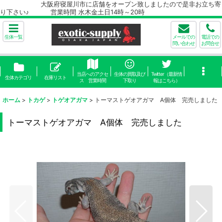
大阪府寝屋川市に店舗をオープン致しましたので是非お立ち寄
り下さい♪ 営業時間 水木金土日14時～20時
生体一覧
メールでの
電話での
問い合わせ
お問合せ
当店へのアクセ
生体の買取及び
Twitter（最新情
生体カテゴリ
在庫リスト
ス 営業時間
下取り
報はこちら）
ホーム
>
トカゲ
>
トゲオアガマ
>
トーマストゲオアガマ A個体 完売しました
トーマストゲオアガマ A個体 完売しました