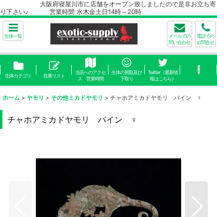
大阪府寝屋川市に店舗をオープン致しましたので是非お立ち寄
り下さい♪ 営業時間 水木金土日14時～20時
生体一覧
メールでの
電話での
問い合わせ
お問合せ
当店へのアクセ
生体の買取及び
Twitter（最新情
生体カテゴリ
在庫リスト
ス 営業時間
下取り
報はこちら）
ホーム
>
ヤモリ
>
その他ミカドヤモリ
>
チャホアミカドヤモリ パイン ♀
チャホアミカドヤモリ パイン ♀