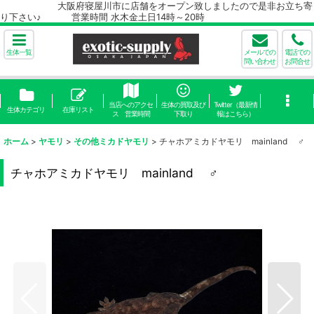
大阪府寝屋川市に店舗をオープン致しましたので是非お立ち寄
り下さい♪ 営業時間 水木金土日14時～20時
生体一覧
メールでの
電話での
問い合わせ
お問合せ
当店へのアクセ
生体の買取及び
Twitter（最新情
生体カテゴリ
在庫リスト
ス 営業時間
下取り
報はこちら）
ホーム
>
ヤモリ
>
その他ミカドヤモリ
>
チャホアミカドヤモリ mainland ♂
チャホアミカドヤモリ mainland ♂