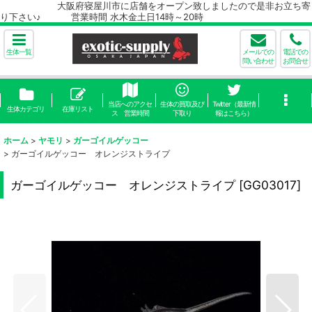
大阪府寝屋川市に店舗をオープン致しましたので是非お立ち寄
り下さい♪ 営業時間 水木金土日14時～20時
生体一覧
メールでの
電話での
問い合わせ
お問合せ
当店へのアクセ
生体の買取及び
Twitter（最新情
生体カテゴリ
在庫リスト
ス 営業時間
下取り
報はこちら）
ホーム
>
ヤモリ
>
ガーゴイルゲッコー
>
ガーゴイルゲッコー オレンジストライプ
ガーゴイルゲッコー オレンジストライプ
[
GG03017
]