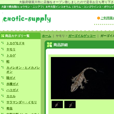
大阪府寝屋川市に店舗をオープン致しましたので是非お立ち寄り下さい♪
大阪で爬虫類(ヒョウモン・ニシアフ）＆中大型インコオウム（ヨウム・コンゴウインコ・ボウシイ
ご利用案
商品カテゴリ一覧
ホーム
｜ ヤモリ >
ガーゴイルゲッコー
｜
ガーゴイ
トカゲモドキ
商品詳細
ヤモリ
トカゲ
蛇
カメレオン・ヒメカメレ
オン
陸ガメ
水棲ガメ
ハコガメ
カエル
サラマンダー・イモリ
奇虫