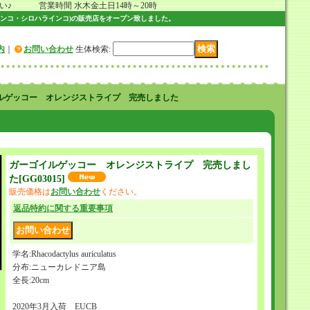
 営業時間 水木金土日14時～20時
ンコ・シロハラインコ)の販売店をオープン致しました。
内
｜
お問い合わせ
生体検索
:
ルゲッコー オレンジストライプ 完売しました
ガーゴイルゲッコー オレンジストライプ 完売しまし
た
[
GG03015
]
販売価格は
お問い合わせ
ください。
返品特約に関する重要事項
学名:Rhacodactylus auriculatus
分布:ニューカレドニア島
全長:20cm
2020年3月入荷 EUCB