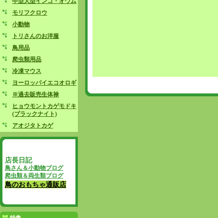
中型大型インコ・オウム
モリフクロウ
小動物
トリさんのお洋服
鳥用品
爬虫類用品
冷凍マウス
ヨーロッパイエコオロギ
※過去販売生体禄
ヒョウモントカゲモドキ
(ブラックナイト)
アオジタトカゲ
店長日記
鳥さん＆小動物ブログ
爬虫類＆両生類ブログ
鳥のおもちゃ通販店