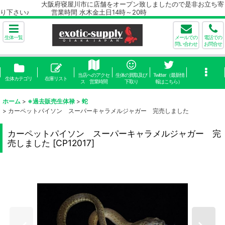
大阪府寝屋川市に店舗をオープン致しましたので是非お立ち寄
り下さい♪ 営業時間 水木金土日14時～20時
生体一覧
メールでの
電話での
問い合わせ
お問合せ
当店へのアクセ
生体の買取及び
Twitter（最新情
生体カテゴリ
在庫リスト
ス 営業時間
下取り
報はこちら）
ホーム
>
※過去販売生体禄
>
蛇
>
カーペットパイソン スーパーキャラメルジャガー 完売しました
カーペットパイソン スーパーキャラメルジャガー 完
売しました
[
CP12017
]