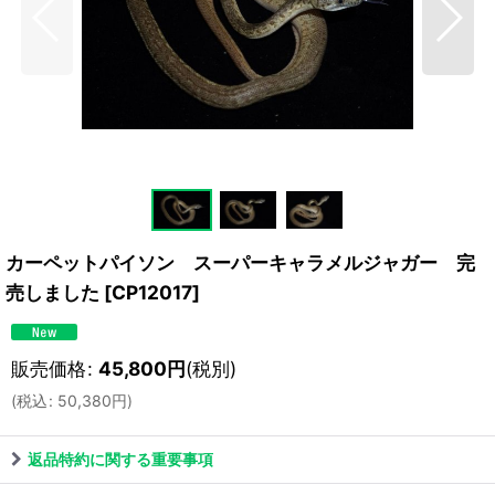
カーペットパイソン スーパーキャラメルジャガー 完
売しました
[
CP12017
]
販売価格
:
45,800
円
(税別)
(
税込
:
50,380
円
)
返品特約に関する重要事項