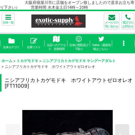
大阪府寝屋川市に店舗をオープン致しましたので是非お立ち寄
り下さい♪ 営業時間 水木金土日14時～20時
生体一覧
メールでの
電話での
問い合わせ
お問合せ
当店へのアクセ
生体の買取及び
Twitter（最新情
生体カテゴリ
在庫リスト
ス 営業時間
下取り
報はこちら）
ホーム
>
トカゲモドキ
>
ニシアフリカトカゲモドキ ヤング〜アダルト
>
ニシアフリカトカゲモドキ ホワイトアウトゼロオレオ
ニシアフリカトカゲモドキ ホワイトアウトゼロオレオ
[
FT11009
]