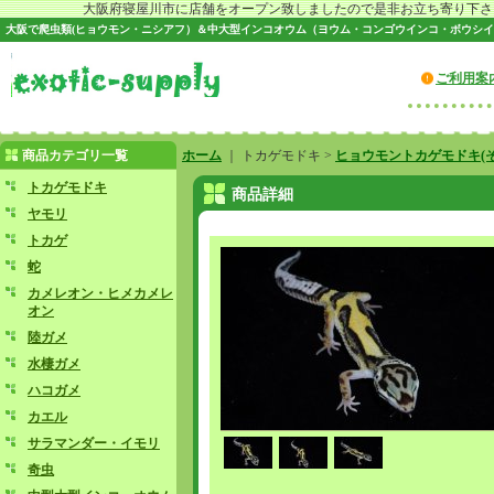
大阪府寝屋川市に店舗をオープン致しましたので是非お立ち寄り下さい♪
大阪で爬虫類(ヒョウモン・ニシアフ）＆中大型インコオウム（ヨウム・コンゴウインコ・ボウシイ
ご利用案
商品カテゴリ一覧
ホーム
｜ トカゲモドキ >
ヒョウモントカゲモドキ(そ
トカゲモドキ
商品詳細
ヤモリ
トカゲ
蛇
カメレオン・ヒメカメレ
オン
陸ガメ
水棲ガメ
ハコガメ
カエル
サラマンダー・イモリ
奇虫