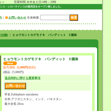
 営業時間 水木金土日14時～20時
ンコ・シロハラインコ)の販売店をオープン致しました。
内
｜
お問い合わせ
生体検索
:
の他)
｜
ヒョウモントカゲモドキ バンディット E個体
ヒョウモントカゲモドキ バンディット E個体
販売価格
:
22,800円
(税別)
(税込
:
25,080円
)
返品特約に関する重要事項
学名:Eublepharis macularius
分布:アフガニスタン、インド、パキスタン
最大全長:28cm