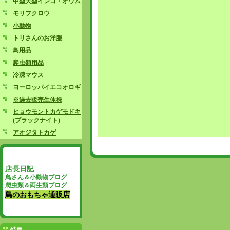
中型大型インコ・オウム
モリフクロウ
小動物
トリさんのお洋服
鳥用品
爬虫類用品
冷凍マウス
ヨーロッパイエコオロギ
※過去販売生体禄
ヒョウモントカゲモドキ
(ブラックナイト)
アオジタトカゲ
店長日記
鳥さん＆小動物ブログ
爬虫類＆両生類ブログ
鳥のおもちゃ通販店