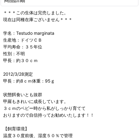
＊＊＊この生体は完売しました。
現在は同種在庫ございません＊＊＊
学名：Testudo marginata
生産地：ドイツＣＢ
平均寿命：３５年位
性別：不明
甲長：約３０ｃｍ
2012/3/28測定
甲長：約8ｃｍ体重：95ｇ
状態餌食いとも抜群
甲羅もきれいに成長しています。
３ｃｍのベビー時から私がしっかり育てて
おりますので自信持ってお勧めいたします！！
【飼育環境】
温度３０度前後、湿度５０％で管理