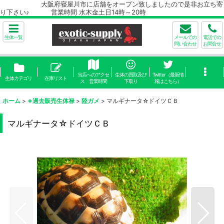
大阪府寝屋川市に店舗をオープン致しましたので是非お立ち寄
り下さい♪ 営業時間 水木金土日14時～20時
生体一覧
メールでの
電話での
問い合わせ
お問合せ
当店へのアクセ
生体の買取及び
Twitter（最新情
生体カテゴリ
在庫リスト
ス 営業時間
下取り
報はこちら）
ホーム
>
※過去販売生体禄
>
陸ガメ
>
マルギナータ☆ドイツＣＢ
マルギナータ☆ドイツＣＢ