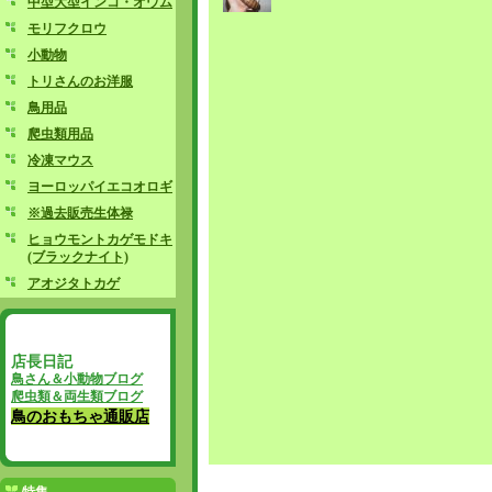
中型大型インコ・オウム
モリフクロウ
小動物
トリさんのお洋服
鳥用品
爬虫類用品
冷凍マウス
ヨーロッパイエコオロギ
※過去販売生体禄
ヒョウモントカゲモドキ
(ブラックナイト)
アオジタトカゲ
店長日記
鳥さん＆小動物ブログ
爬虫類＆両生類ブログ
鳥のおもちゃ通販店