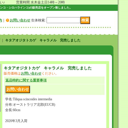
 営業時間 水木金土日14時～20時
ンコ・シロハラインコ)の販売店をオープン致しました。
内
｜
お問い合わせ
生体検索
:
｜
キタアオジタトカゲ キャラメル 完売しました
キタアオジタトカゲ キャラメル 完売しました
販売価格は
お問い合わせ
ください。
返品特約に関する重要事項
学名:Tiliqua scincoides intermedia
分布:オーストラリア北部(EUCB)
全長:60cm
2020年3月入荷