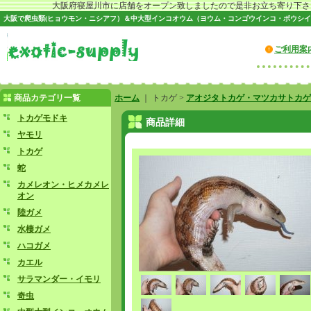
大阪府寝屋川市に店舗をオープン致しましたので是非お立ち寄り下さい♪
大阪で爬虫類(ヒョウモン・ニシアフ）＆中大型インコオウム（ヨウム・コンゴウインコ・ボウシイ
ご利用案
商品カテゴリ一覧
ホーム
｜ トカゲ >
アオジタトカゲ・マツカサトカゲ
トカゲモドキ
商品詳細
ヤモリ
トカゲ
蛇
カメレオン・ヒメカメレ
オン
陸ガメ
水棲ガメ
ハコガメ
カエル
サラマンダー・イモリ
奇虫