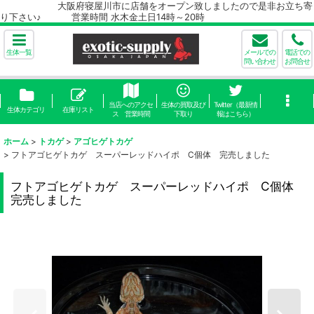
大阪府寝屋川市に店舗をオープン致しましたので是非お立ち寄
り下さい♪ 営業時間 水木金土日14時～20時
生体一覧
メールでの
電話での
問い合わせ
お問合せ
当店へのアクセ
生体の買取及び
Twitter（最新情
生体カテゴリ
在庫リスト
ス 営業時間
下取り
報はこちら）
ホーム
>
トカゲ
>
アゴヒゲトカゲ
>
フトアゴヒゲトカゲ スーパーレッドハイポ C個体 完売しました
フトアゴヒゲトカゲ スーパーレッドハイポ C個体
完売しました