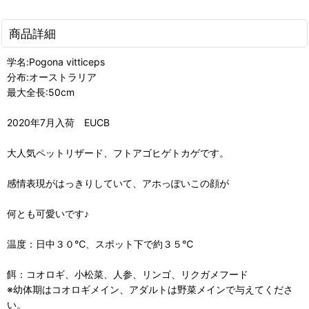
商品詳細
学名:Pogona vitticeps
分布:オーストラリア
最大全長:50cm
2020年7月入荷 EUCB
大人気ペットリザード、フトアゴヒゲトカゲです。
感情表現がはっきりしていて、アホっぽいこの顔が
何とも可愛いです♪
温度：日中３０℃、スポット下で約３５℃
餌：コオロギ、小松菜、人参、リンゴ、リクガメフード
※幼体期はコオロギメイン、アダルトは野菜メインで与えてくださ
い。