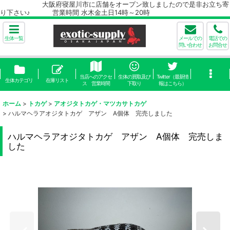
大阪府寝屋川市に店舗をオープン致しましたので是非お立ち寄
り下さい♪ 営業時間 水木金土日14時～20時
生体一覧
メールでの
電話での
問い合わせ
お問合せ
当店へのアクセ
生体の買取及び
Twitter（最新情
生体カテゴリ
在庫リスト
ス 営業時間
下取り
報はこちら）
ホーム
>
トカゲ
>
アオジタトカゲ・マツカサトカゲ
>
ハルマヘラアオジタトカゲ アザン A個体 完売しました
ハルマヘラアオジタトカゲ アザン A個体 完売しま
した