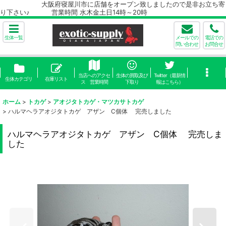
大阪府寝屋川市に店舗をオープン致しましたので是非お立ち寄
り下さい♪ 営業時間 水木金土日14時～20時
生体一覧
メールでの
電話での
問い合わせ
お問合せ
当店へのアクセ
生体の買取及び
Twitter（最新情
生体カテゴリ
在庫リスト
ス 営業時間
下取り
報はこちら）
ホーム
>
トカゲ
>
アオジタトカゲ・マツカサトカゲ
>
ハルマヘラアオジタトカゲ アザン C個体 完売しました
ハルマヘラアオジタトカゲ アザン C個体 完売しま
した