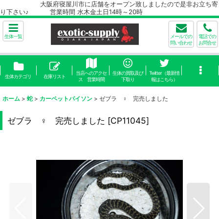
大阪府寝屋川市に店舗をオープン致しましたので是非お立ち寄
り下さい♪ 営業時間 水木金土日14時～20時
生体一覧
メールでの
電話での
問い合わせ
お問合せ
当店へのアクセ
生体の買取及び
Twitter（最新情
生体カテゴリ
在庫リスト
ス 営業時間
下取り
報はこちら）
ホーム
>
蛇
>
カーペットパイソン
>
ゼブラ ♀ 完売しました
ゼブラ ♀ 完売しました
[
CP11045
]