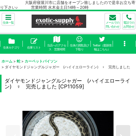
大阪府寝屋川市に店舗をオープン致しましたので是非お立ち寄
り下さい♪ 営業時間 水木金土日14時～20時
生体一覧
メールでの
電話での
問い合わせ
お問合せ
当店へのアクセ
生体の買取及び
Twitter（最新情
生体カテゴリ
在庫リスト
ス 営業時間
下取り
報はこちら）
ホーム
>
蛇
>
カーペットパイソン
>
ダイヤモンドジャングルジャガー (ハイイエローライン) ♀ 完売しました
ダイヤモンドジャングルジャガー (ハイイエローライ
ン) ♀ 完売しました
[
CP11059
]