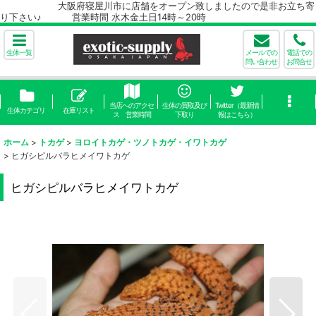
大阪府寝屋川市に店舗をオープン致しましたので是非お立ち寄
り下さい♪ 営業時間 水木金土日14時～20時
生体一覧
メールでの
電話での
問い合わせ
お問合せ
当店へのアクセ
生体の買取及び
Twitter（最新情
生体カテゴリ
在庫リスト
ス 営業時間
下取り
報はこちら）
ホーム
>
トカゲ
>
ヨロイトカゲ・ツノトカゲ・イワトカゲ
>
ヒガシピルバラヒメイワトカゲ
ヒガシピルバラヒメイワトカゲ